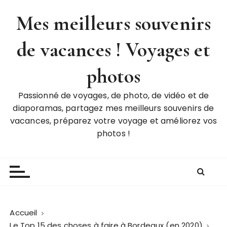
P
Mes meilleurs souvenirs
a
s
de vacances ! Voyages et
s
e
r
photos
a
u
Passionné de voyages, de photo, de vidéo et de
c
diaporamas, partagez mes meilleurs souvenirs de
o
vacances, préparez votre voyage et améliorez vos
n
photos !
t
e
n
u
Accueil
Le Top 15 des choses à faire à Bordeaux (en 2020)