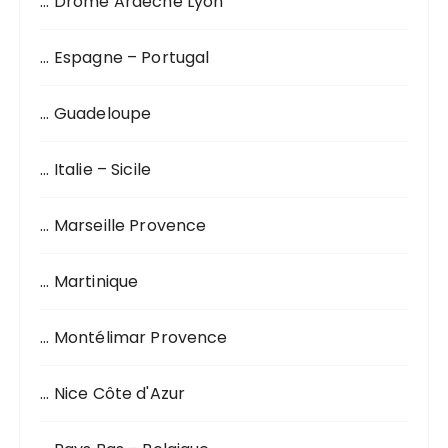
… Drôme Ardèche Lyon
u
r
… Espagne – Portugal
:
… Guadeloupe
… Italie – Sicile
… Marseille Provence
… Martinique
… Montélimar Provence
… Nice Côte d'Azur