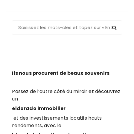
R
e
c
h
e
r
c
Ils nous procurent de beaux souvenirs
h
e
p
Passez de l’autre côté du miroir et découvrez
o
un
u
eldorado immobilier
r
et des investissements locatifs hauts
rendements, avec le
: