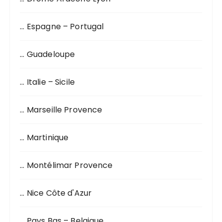
u
r
… Espagne – Portugal
:
… Guadeloupe
… Italie – Sicile
… Marseille Provence
… Martinique
… Montélimar Provence
… Nice Côte d'Azur
… Pays Bas – Belgique