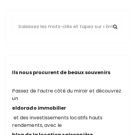
R
e
c
h
e
r
c
Ils nous procurent de beaux souvenirs
h
e
p
Passez de l’autre côté du miroir et découvrez
o
un
u
eldorado immobilier
r
et des investissements locatifs hauts
rendements, avec le
:
blog de la location saisonnière