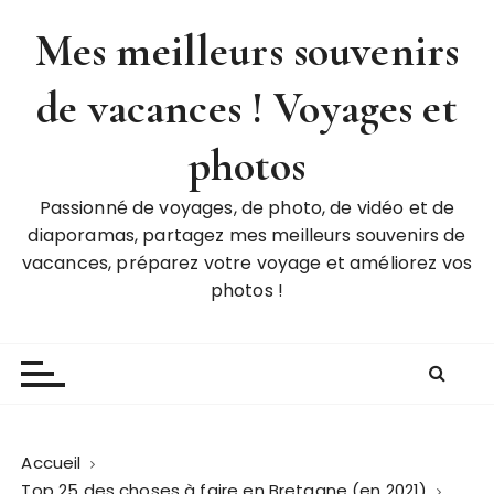
P
Mes meilleurs souvenirs
a
s
de vacances ! Voyages et
s
e
r
photos
a
u
Passionné de voyages, de photo, de vidéo et de
c
diaporamas, partagez mes meilleurs souvenirs de
o
vacances, préparez votre voyage et améliorez vos
n
photos !
t
e
n
u
Accueil
Top 25 des choses à faire en Bretagne (en 2021)