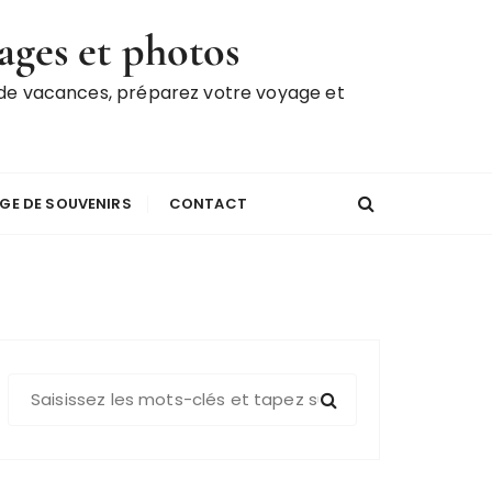
ages et photos
 de vacances, préparez votre voyage et
GE DE SOUVENIRS
CONTACT
R
e
c
h