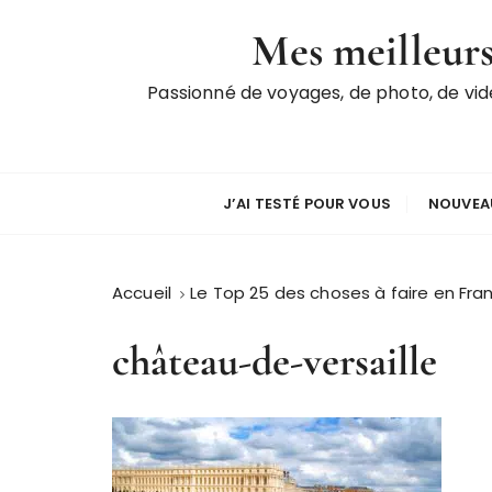
P
Mes meilleurs
a
s
Passionné de voyages, de photo, de vi
s
e
r
a
u
J’AI TESTÉ POUR VOUS
NOUVEAU
c
o
n
Accueil
Le Top 25 des choses à faire en Fra
t
e
château-de-versaille
n
u