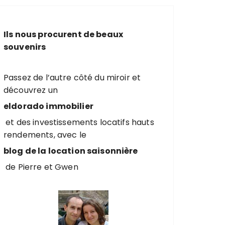
e
r
c
Ils nous procurent de beaux
h
souvenirs
e
p
o
Passez de l’autre côté du miroir et
u
découvrez un
r
eldorado immobilier
et des investissements locatifs hauts
:
rendements, avec le
blog de la location saisonnière
de Pierre et Gwen