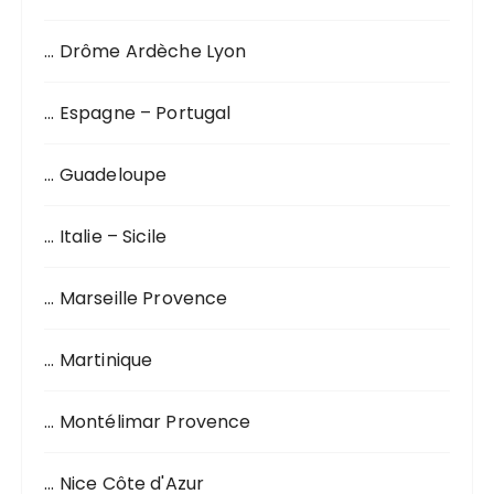
p
o
… Drôme Ardèche Lyon
u
r
… Espagne – Portugal
:
… Guadeloupe
… Italie – Sicile
… Marseille Provence
… Martinique
… Montélimar Provence
… Nice Côte d'Azur