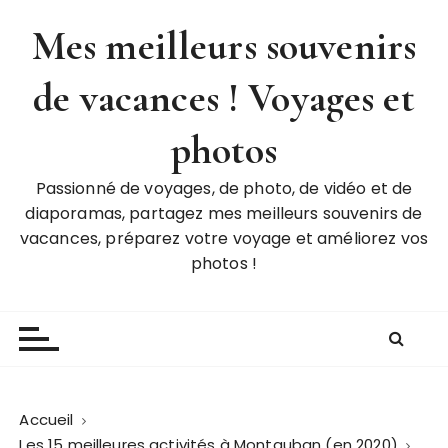
P
Mes meilleurs souvenirs
a
s
de vacances ! Voyages et
s
e
r
photos
a
u
Passionné de voyages, de photo, de vidéo et de
c
diaporamas, partagez mes meilleurs souvenirs de
o
vacances, préparez votre voyage et améliorez vos
n
photos !
t
e
n
u
Accueil
Les 15 meilleures activités à Montauban (en 2020)