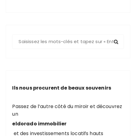
R
e
c
h
e
r
c
Ils nous procurent de beaux souvenirs
h
e
p
Passez de l’autre côté du miroir et découvrez
o
un
u
eldorado immobilier
r
et des investissements locatifs hauts