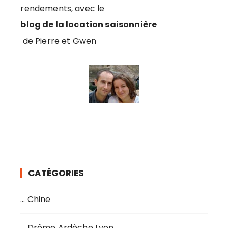
rendements, avec le
:
blog de la location saisonnière
de Pierre et Gwen
CATÉGORIES
… Chine
… Drôme Ardèche Lyon