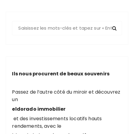
R
e
c
h
e
r
c
Ils nous procurent de beaux souvenirs
h
e
p
Passez de l’autre côté du miroir et découvrez
o
un
u
eldorado immobilier
r
et des investissements locatifs hauts
rendements, avec le
: