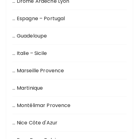
… Drôme Ardèche Lyon
u
r
… Espagne – Portugal
:
… Guadeloupe
… Italie – Sicile
… Marseille Provence
… Martinique
… Montélimar Provence
… Nice Côte d'Azur