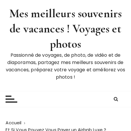
P
Mes meilleurs souvenirs
a
s
de vacances ! Voyages et
s
e
r
photos
a
u
Passionné de voyages, de photo, de vidéo et de
c
diaporamas, partagez mes meilleurs souvenirs de
o
vacances, préparez votre voyage et améliorez vos
n
photos !
t
e
n
u
Accueil
Et Si Vous Pouvez Vous Payer un Airbnb Luxe ?