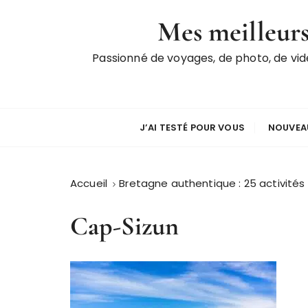
P
Mes meilleurs
a
s
Passionné de voyages, de photo, de vi
s
e
r
a
u
J’AI TESTÉ POUR VOUS
NOUVEAU
c
o
n
Accueil
Bretagne authentique : 25 activités p
t
e
Cap-Sizun
n
u