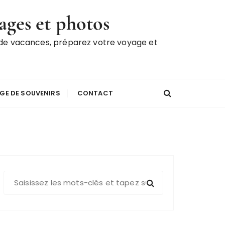
ages et photos
 de vacances, préparez votre voyage et
GE DE SOUVENIRS
CONTACT
R
e
c
h