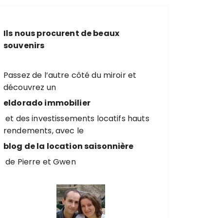
e
r
c
Ils nous procurent de beaux
h
souvenirs
e
p
o
Passez de l’autre côté du miroir et
u
découvrez un
r
eldorado immobilier
et des investissements locatifs hauts
:
rendements, avec le
blog de la location saisonnière
de Pierre et Gwen