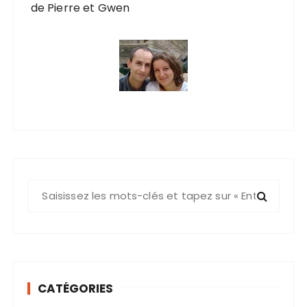
de Pierre et Gwen
R
e
c
h
e
r
CATÉGORIES
c