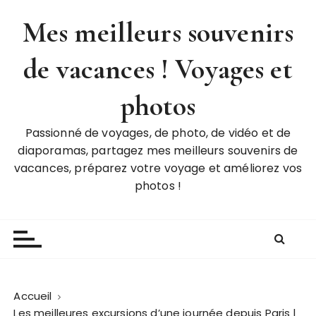
P
Mes meilleurs souvenirs
a
s
de vacances ! Voyages et
s
e
r
photos
a
u
Passionné de voyages, de photo, de vidéo et de
c
diaporamas, partagez mes meilleurs souvenirs de
o
vacances, préparez votre voyage et améliorez vos
n
photos !
t
e
n
u
Accueil
Les meilleures excursions d’une journée depuis Paris |