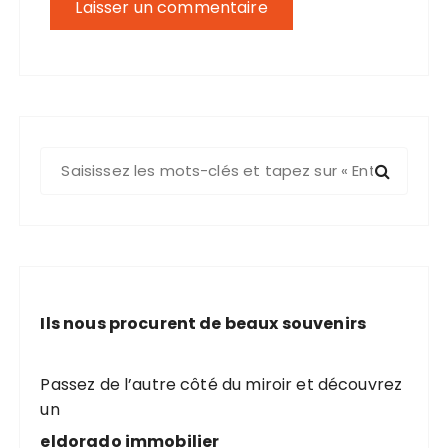
R
e
c
h
e
r
c
Ils nous procurent de beaux souvenirs
h
e
p
Passez de l’autre côté du miroir et découvrez
o
un
u
eldorado immobilier