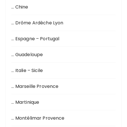
h
… Chine
e
p
o
… Drôme Ardèche Lyon
u
r
… Espagne – Portugal
:
… Guadeloupe
… Italie – Sicile
… Marseille Provence
… Martinique
… Montélimar Provence