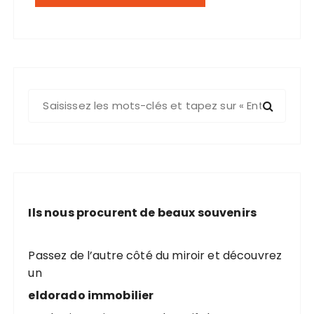
R
e
c
h
e
r
c
Ils nous procurent de beaux souvenirs
h
e
p
Passez de l’autre côté du miroir et découvrez
o
un
u
eldorado immobilier
r