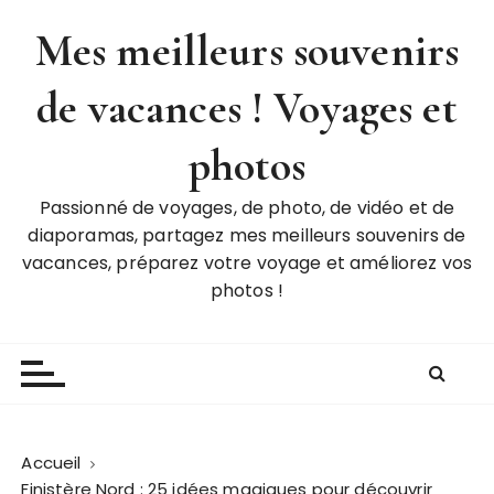
P
Mes meilleurs souvenirs
a
s
de vacances ! Voyages et
s
e
r
photos
a
u
Passionné de voyages, de photo, de vidéo et de
c
diaporamas, partagez mes meilleurs souvenirs de
o
vacances, préparez votre voyage et améliorez vos
n
photos !
t
e
n
u
Accueil
Finistère Nord : 25 idées magiques pour découvrir