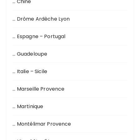
… Chine
e
p
o
… Drôme Ardèche Lyon
u
r
… Espagne – Portugal
:
… Guadeloupe
… Italie – Sicile
… Marseille Provence
… Martinique
… Montélimar Provence