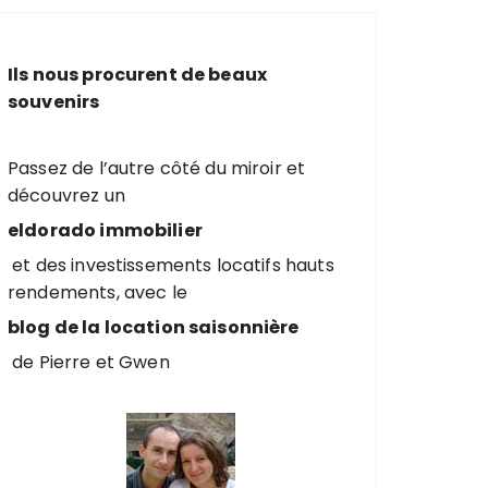
e
r
c
Ils nous procurent de beaux
h
souvenirs
e
p
o
Passez de l’autre côté du miroir et
u
découvrez un
r
eldorado immobilier
et des investissements locatifs hauts
:
rendements, avec le
blog de la location saisonnière
de Pierre et Gwen