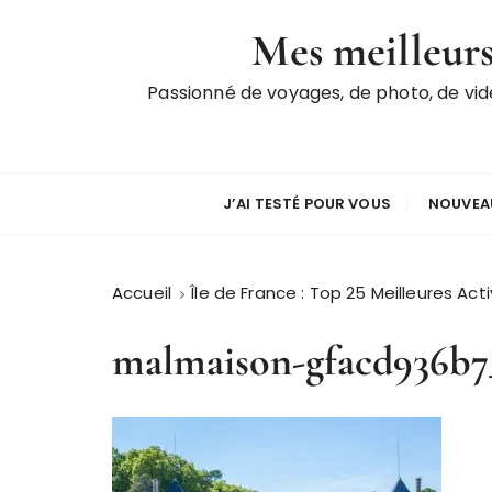
P
Mes meilleurs
a
s
Passionné de voyages, de photo, de vi
s
e
r
a
u
J’AI TESTÉ POUR VOUS
NOUVEAU
c
o
n
Accueil
Île de France : Top 25 Meilleures Acti
t
e
malmaison-gfacd936b7
n
u