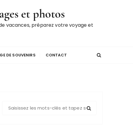
ages et photos
 de vacances, préparez votre voyage et
GE DE SOUVENIRS
CONTACT
R
e
c
h