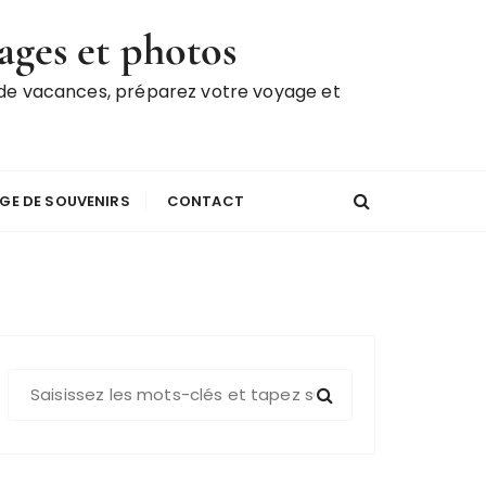
ages et photos
 de vacances, préparez votre voyage et
GE DE SOUVENIRS
CONTACT
R
e
c
h