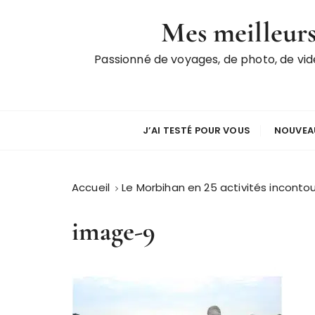
P
Mes meilleurs
a
s
Passionné de voyages, de photo, de vi
s
e
r
a
u
J’AI TESTÉ POUR VOUS
NOUVEAU
c
o
n
Accueil
Le Morbihan en 25 activités incontou
t
e
image-9
n
u