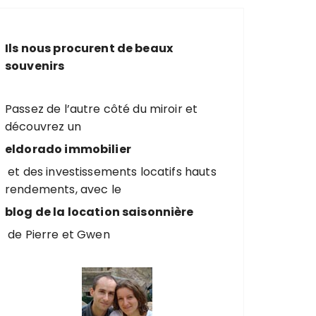
e
r
c
Ils nous procurent de beaux
h
souvenirs
e
p
o
Passez de l’autre côté du miroir et
u
découvrez un
r
eldorado immobilier
et des investissements locatifs hauts
:
rendements, avec le
blog de la location saisonnière
de Pierre et Gwen