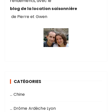
rendements, avec le
:
blog de la location saisonnière
de Pierre et Gwen
CATÉGORIES
… Chine
… Drôme Ardèche Lyon