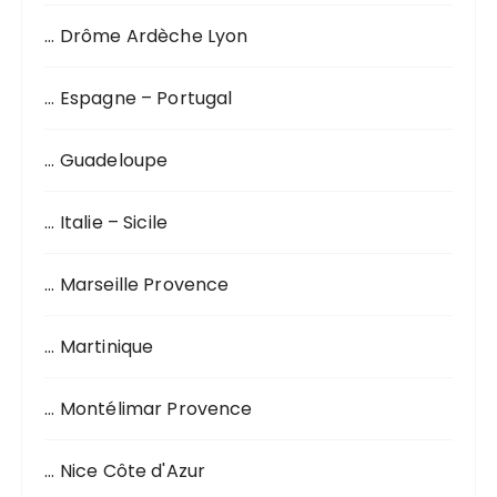
p
o
… Drôme Ardèche Lyon
u
r
… Espagne – Portugal
:
… Guadeloupe
… Italie – Sicile
… Marseille Provence
… Martinique
… Montélimar Provence
… Nice Côte d'Azur