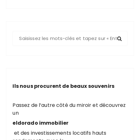
R
e
c
h
e
r
c
Ils nous procurent de beaux souvenirs
h
e
p
Passez de l’autre côté du miroir et découvrez
o
un
u
eldorado immobilier
r
et des investissements locatifs hauts