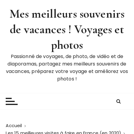
P
Mes meilleurs souvenirs
a
s
de vacances ! Voyages et
s
e
r
photos
a
u
Passionné de voyages, de photo, de vidéo et de
c
diaporamas, partagez mes meilleurs souvenirs de
o
vacances, préparez votre voyage et améliorez vos
n
photos !
t
e
n
u
Accueil
Les 15 meilleures visites à faire en France (en 2020)