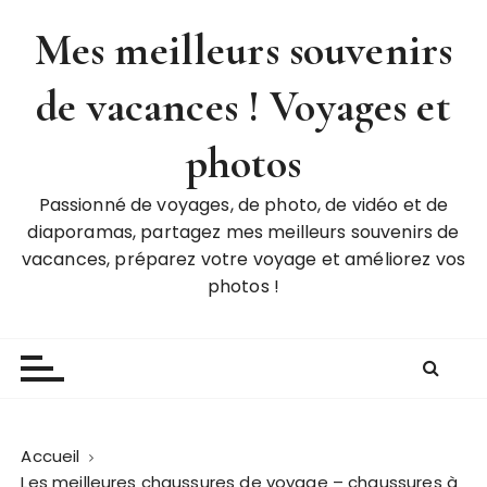
P
Mes meilleurs souvenirs
a
s
de vacances ! Voyages et
s
e
r
photos
a
u
Passionné de voyages, de photo, de vidéo et de
c
diaporamas, partagez mes meilleurs souvenirs de
o
vacances, préparez votre voyage et améliorez vos
n
photos !
t
e
n
u
Accueil
Les meilleures chaussures de voyage – chaussures à