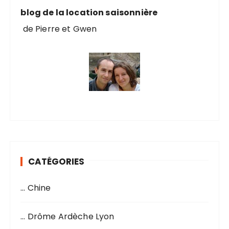
:
blog de la location saisonnière
de Pierre et Gwen
CATÉGORIES
… Chine
… Drôme Ardèche Lyon