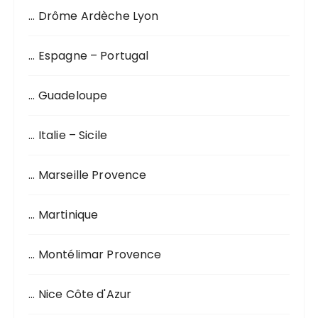
o
… Drôme Ardèche Lyon
u
r
… Espagne – Portugal
:
… Guadeloupe
… Italie – Sicile
… Marseille Provence
… Martinique
… Montélimar Provence
… Nice Côte d'Azur