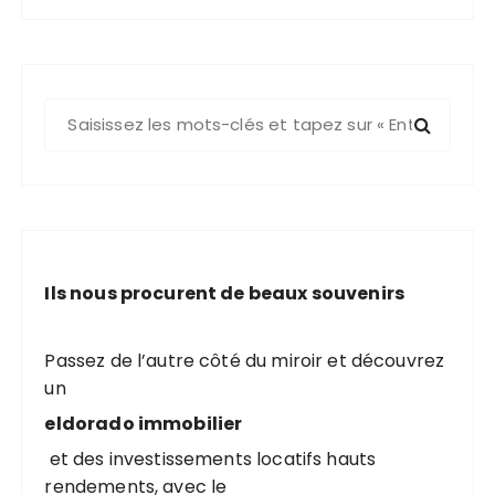
R
e
c
h
e
r
c
Ils nous procurent de beaux souvenirs
h
e
p
Passez de l’autre côté du miroir et découvrez
o
un
u
eldorado immobilier
r
et des investissements locatifs hauts
rendements, avec le