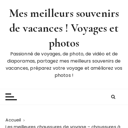
P
Mes meilleurs souvenirs
a
s
de vacances ! Voyages et
s
e
r
photos
a
u
Passionné de voyages, de photo, de vidéo et de
c
diaporamas, partagez mes meilleurs souvenirs de
o
vacances, préparez votre voyage et améliorez vos
n
photos !
t
e
n
u
Accueil
Les meilleures chaussures de voyage – chaussures à