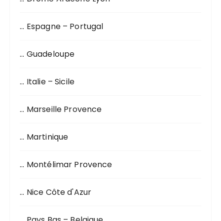
u
r
… Espagne – Portugal
:
… Guadeloupe
… Italie – Sicile
… Marseille Provence
… Martinique
… Montélimar Provence
… Nice Côte d'Azur
… Pays Bas – Belgique