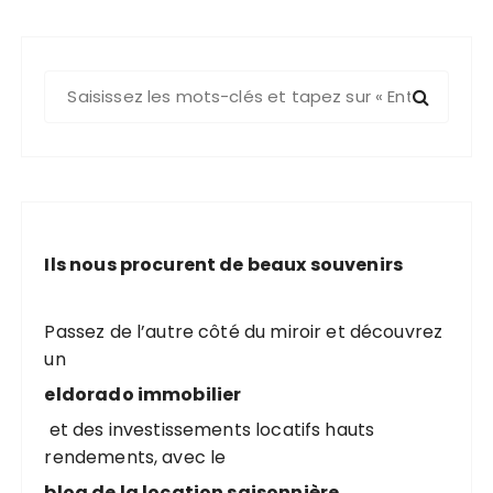
R
e
c
h
e
r
c
Ils nous procurent de beaux souvenirs
h
e
p
Passez de l’autre côté du miroir et découvrez
o
un
u
eldorado immobilier
r
et des investissements locatifs hauts
rendements, avec le
:
blog de la location saisonnière