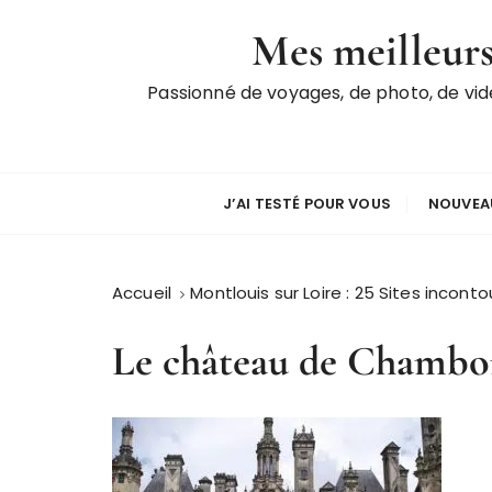
P
Mes meilleurs
a
s
Passionné de voyages, de photo, de vi
s
e
r
a
u
J’AI TESTÉ POUR VOUS
NOUVEAU
c
o
n
Accueil
Montlouis sur Loire : 25 Sites incont
t
e
Le château de Chambo
n
u