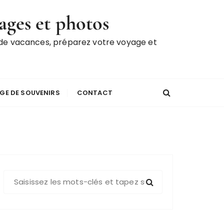
ages et photos
 de vacances, préparez votre voyage et
GE DE SOUVENIRS
CONTACT
R
e
c
h