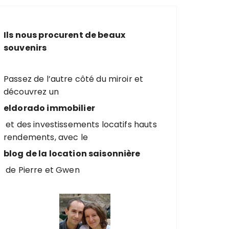
e
r
c
Ils nous procurent de beaux
h
souvenirs
e
p
o
Passez de l’autre côté du miroir et
u
découvrez un
r
eldorado immobilier
et des investissements locatifs hauts
:
rendements, avec le
blog de la location saisonnière
de Pierre et Gwen