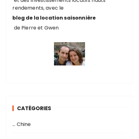
et des investissements locatifs hauts
rendements, avec le
:
blog de la location saisonnière
de Pierre et Gwen
CATÉGORIES
… Chine