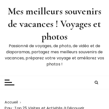
P
Mes meilleurs souvenirs
a
s
de vacances ! Voyages et
s
e
r
photos
a
u
Passionné de voyages, de photo, de vidéo et de
c
diaporamas, partagez mes meilleurs souvenirs de
o
vacances, préparez votre voyage et améliorez vos
n
photos !
t
e
n
u
Accueil
Pau : Top 25 Visites et Activités à Découvrir