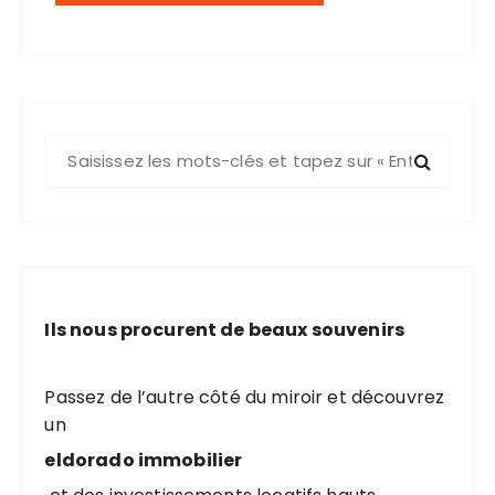
R
e
c
h
e
r
c
Ils nous procurent de beaux souvenirs
h
e
p
Passez de l’autre côté du miroir et découvrez
o
un
u
eldorado immobilier
r