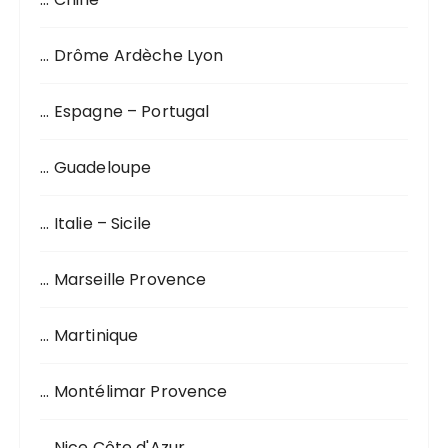
e
p
o
… Drôme Ardèche Lyon
u
r
… Espagne – Portugal
:
… Guadeloupe
… Italie – Sicile
… Marseille Provence
… Martinique
… Montélimar Provence
… Nice Côte d'Azur