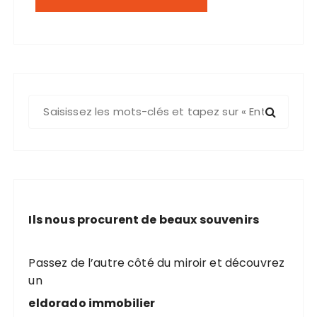
R
e
c
h
e
r
c
Ils nous procurent de beaux souvenirs
h
e
p
Passez de l’autre côté du miroir et découvrez
o
un
u
eldorado immobilier
r