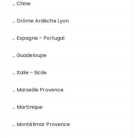
… Chine
e
p
o
… Drôme Ardèche Lyon
u
r
… Espagne – Portugal
:
… Guadeloupe
… Italie – Sicile
… Marseille Provence
… Martinique
… Montélimar Provence