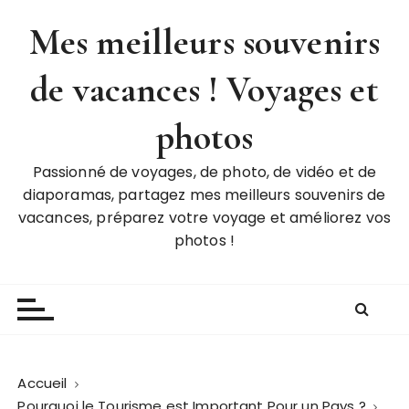
P
Mes meilleurs souvenirs
a
s
de vacances ! Voyages et
s
e
r
photos
a
u
Passionné de voyages, de photo, de vidéo et de
c
diaporamas, partagez mes meilleurs souvenirs de
o
vacances, préparez votre voyage et améliorez vos
n
photos !
t
e
n
u
Accueil
Pourquoi le Tourisme est Important Pour un Pays ?