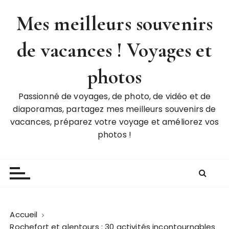
P
Mes meilleurs souvenirs
a
s
de vacances ! Voyages et
s
e
r
photos
a
u
Passionné de voyages, de photo, de vidéo et de
c
diaporamas, partagez mes meilleurs souvenirs de
o
vacances, préparez votre voyage et améliorez vos
n
photos !
t
e
n
u
Accueil
Rochefort et alentours : 30 activités incontournables