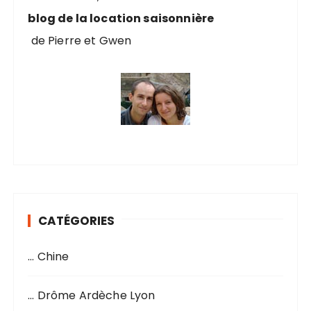
:
blog de la location saisonnière
de Pierre et Gwen
CATÉGORIES
… Chine
… Drôme Ardèche Lyon