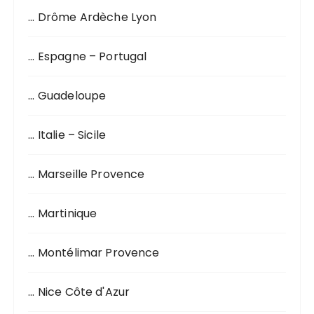
o
… Drôme Ardèche Lyon
u
r
… Espagne – Portugal
:
… Guadeloupe
… Italie – Sicile
… Marseille Provence
… Martinique
… Montélimar Provence
… Nice Côte d'Azur