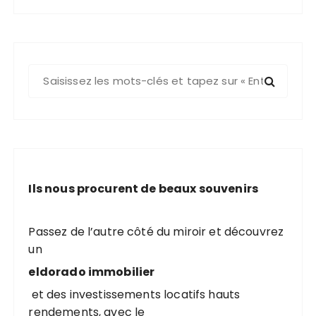
R
e
c
h
e
r
c
Ils nous procurent de beaux souvenirs
h
e
p
Passez de l’autre côté du miroir et découvrez
o
un
u
eldorado immobilier
r
et des investissements locatifs hauts
rendements, avec le