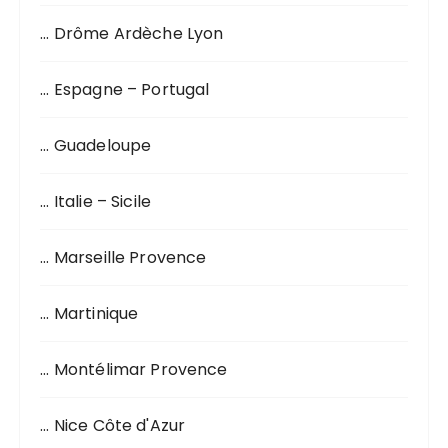
p
o
… Drôme Ardèche Lyon
u
r
… Espagne – Portugal
:
… Guadeloupe
… Italie – Sicile
… Marseille Provence
… Martinique
… Montélimar Provence
… Nice Côte d'Azur