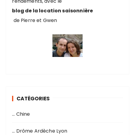
rendements, avec le
:
blog de la location saisonnière
de Pierre et Gwen
CATÉGORIES
… Chine
… Drôme Ardèche Lyon