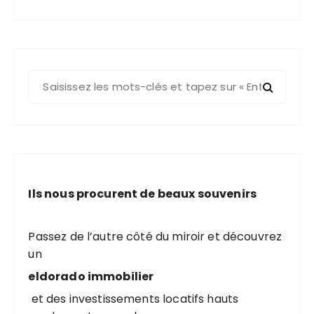
R
e
c
h
e
r
c
Ils nous procurent de beaux souvenirs
h
e
p
Passez de l’autre côté du miroir et découvrez
o
un
u
eldorado immobilier
r
et des investissements locatifs hauts