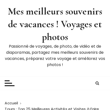
P
Mes meilleurs souvenirs
a
s
de vacances ! Voyages et
s
e
r
photos
a
u
Passionné de voyages, de photo, de vidéo et de
c
diaporamas, partagez mes meilleurs souvenirs de
o
vacances, préparez votre voyage et améliorez vos
n
photos !
t
e
n
u
Accueil
Tours : Top 25 Meilleures Activités et Visites à Faire