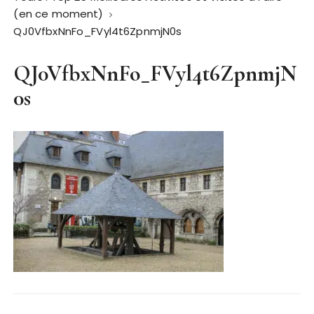
(en ce moment)
QJ0VfbxNnFo_FVyl4t6ZpnmjN0s
QJ0VfbxNnFo_FVyl4t6ZpnmjN
0s