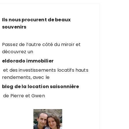
e
r
c
Ils nous procurent de beaux
h
souvenirs
e
p
o
Passez de l’autre côté du miroir et
u
découvrez un
r
eldorado immobilier
et des investissements locatifs hauts
:
rendements, avec le
blog de la location saisonnière
de Pierre et Gwen