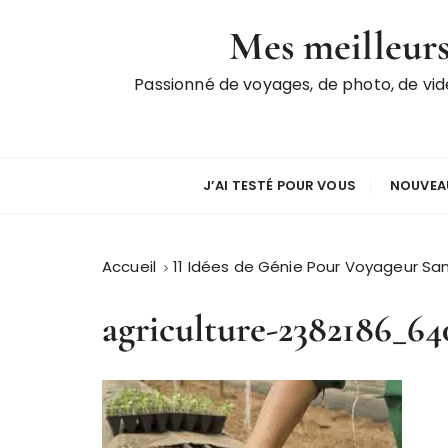
P
Mes meilleurs
a
s
Passionné de voyages, de photo, de vi
s
e
r
a
u
J’AI TESTÉ POUR VOUS
NOUVEAU
c
o
n
Accueil
11 Idées de Génie Pour Voyageur Sa
t
e
agriculture-2382186_64
n
u