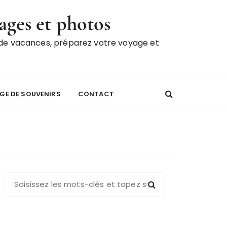
ages et photos
 de vacances, préparez votre voyage et
GE DE SOUVENIRS
CONTACT
R
e
c
h