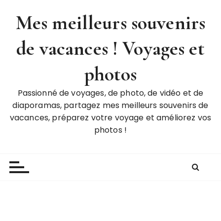
P
Mes meilleurs souvenirs
a
s
de vacances ! Voyages et
s
e
r
photos
a
u
Passionné de voyages, de photo, de vidéo et de
c
diaporamas, partagez mes meilleurs souvenirs de
o
vacances, préparez votre voyage et améliorez vos
n
photos !
t
e
n
u