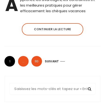
A
les meilleures pratiques pour gérer
efficacement les chèques vacances
CONTINUER LA LECTURE
P
1
…
110
SUIVANT
a
g
i
R
n
e
a
c
t
h