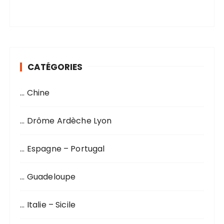
i
o
n
s
CATÉGORIES
… Chine
… Drôme Ardèche Lyon
… Espagne – Portugal
… Guadeloupe
… Italie – Sicile