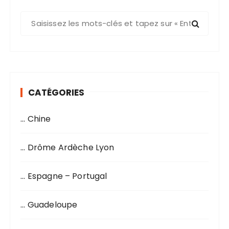
R
e
c
h
e
r
CATÉGORIES
c
h
… Chine
e
p
o
… Drôme Ardèche Lyon
u
r
… Espagne – Portugal
:
… Guadeloupe