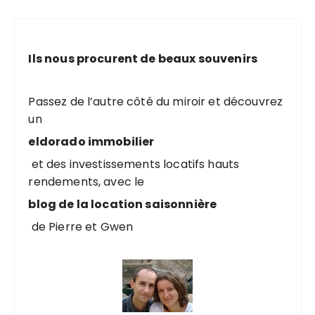
i
e
o
r
c
n
Ils nous procurent de beaux souvenirs
h
d
e
e
p
Passez de l’autre côté du miroir et découvrez
s
o
un
u
p
eldorado immobilier
r
u
et des investissements locatifs hauts
rendements, avec le
b
:
blog de la location saisonnière
l
i
de Pierre et Gwen
c
a
t