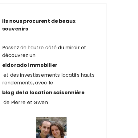
e
r
c
Ils nous procurent de beaux
h
souvenirs
e
p
o
Passez de l’autre côté du miroir et
u
découvrez un
r
eldorado immobilier
et des investissements locatifs hauts
:
rendements, avec le
blog de la location saisonnière
de Pierre et Gwen