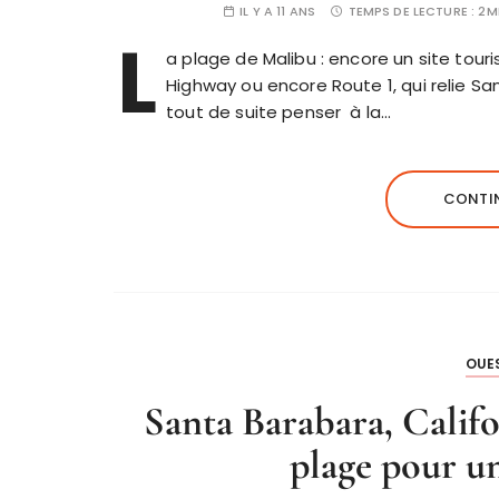
IL Y A 11 ANS
TEMPS DE LECTURE :
2M
L
a plage de Malibu : encore un site tour
Highway ou encore Route 1, qui relie Sa
tout de suite penser à la…
CONTIN
OUE
Santa Barabara, Califo
plage pour une