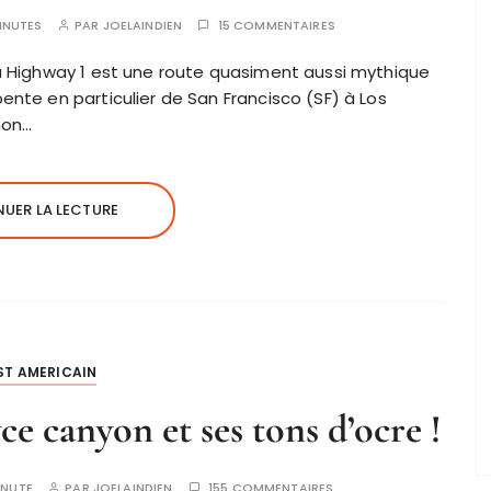
INUTES
PAR
JOELAINDIEN
15 COMMENTAIRES
la Highway 1 est une route quasiment aussi mythique
ente en particulier de San Francisco (SF) à Los
non…
UER LA LECTURE
ST AMERICAIN
e canyon et ses tons d’ocre !
INUTE
PAR
JOELAINDIEN
155 COMMENTAIRES