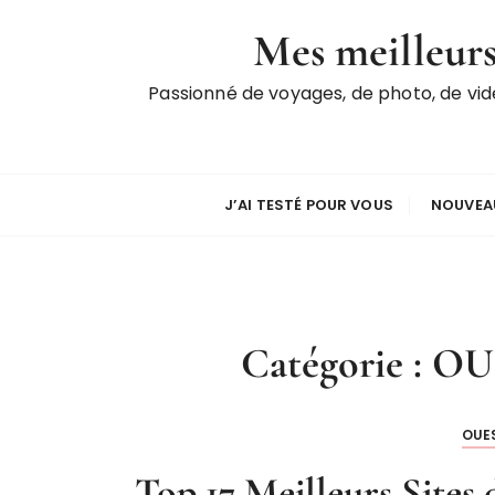
P
Mes meilleurs
a
s
Passionné de voyages, de photo, de vi
s
e
r
a
u
J’AI TESTÉ POUR VOUS
NOUVEAU
c
o
n
t
e
Catégorie :
OU
n
u
OUE
Top 17 Meilleurs Sites