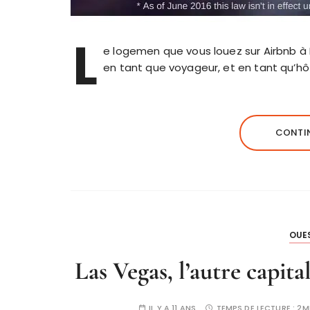
L
e logemen que vous louez sur Airbnb à N
en tant que voyageur, et en tant qu’h
CONTIN
OUE
Las Vegas, l’autre capit
IL Y A 11 ANS
TEMPS DE LECTURE :
2M