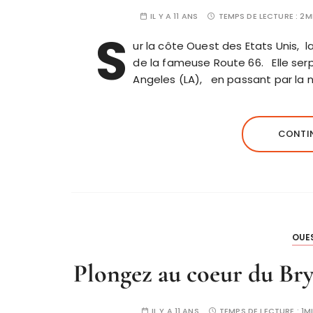
IL Y A 11 ANS
TEMPS DE LECTURE :
2M
S
ur la côte Ouest des Etats Unis, 
de la fameuse Route 66. Elle serp
Angeles (LA), en passant par la 
CONTIN
OUE
Plongez au coeur du Bryc
IL Y A 11 ANS
TEMPS DE LECTURE :
1M