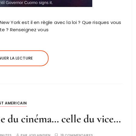
ew York est il en règle avec la loi ? Que risques vous
ôte ? Renseignez vous
UER LA LECTURE
ST AMERICAIN
ale du cinéma… celle du vice…
INUTES
PAR
JOELAINDIEN
19 COMMENTAIRES