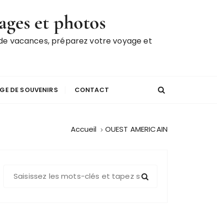
ages et photos
 de vacances, préparez votre voyage et
GE DE SOUVENIRS
CONTACT
Accueil
OUEST AMERICAIN
R
e
c
h