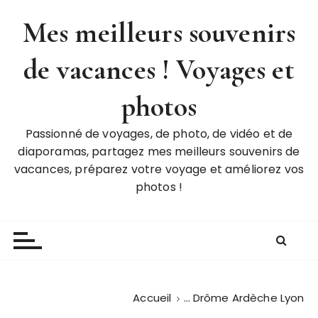
P
Mes meilleurs souvenirs
a
s
de vacances ! Voyages et
s
e
r
photos
a
u
Passionné de voyages, de photo, de vidéo et de
c
diaporamas, partagez mes meilleurs souvenirs de
o
vacances, préparez votre voyage et améliorez vos
n
photos !
t
e
n
u
Accueil
… Drôme Ardèche Lyon