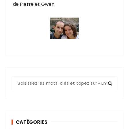
de Pierre et Gwen
R
e
c
h
e
r
CATÉGORIES
c