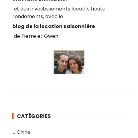
r
u
et des investissements locatifs hauts
rendements, avec le
b
:
blog de la location saisonnière
l
i
de Pierre et Gwen
c
a
t
i
o
n
s
CATÉGORIES
… Chine