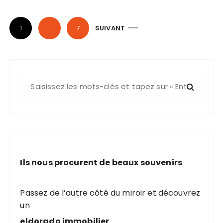
P
1
…
7
SUIVANT
a
g
i
R
n
e
a
c
t
h
i
e
o
r
c
n
Ils nous procurent de beaux souvenirs
h
d
e
e
p
Passez de l’autre côté du miroir et découvrez
s
o
un
u
p
eldorado immobilier