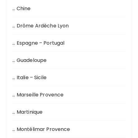
h
… Chine
e
p
o
… Drôme Ardèche Lyon
u
r
… Espagne – Portugal
:
… Guadeloupe
… Italie – Sicile
… Marseille Provence
… Martinique
… Montélimar Provence