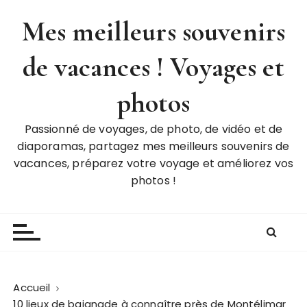
P
Mes meilleurs souvenirs
a
s
de vacances ! Voyages et
s
e
r
photos
a
u
Passionné de voyages, de photo, de vidéo et de
c
diaporamas, partagez mes meilleurs souvenirs de
o
vacances, préparez votre voyage et améliorez vos
n
photos !
t
e
n
u
Accueil
10 lieux de baignade à connaître près de Montélimar