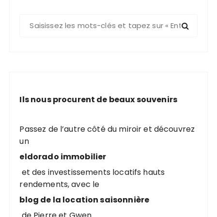
R
e
c
h
e
r
c
Ils nous procurent de beaux souvenirs
h
e
p
Passez de l’autre côté du miroir et découvrez
o
un
u
eldorado immobilier
r
et des investissements locatifs hauts
rendements, avec le
:
blog de la location saisonnière
de Pierre et Gwen