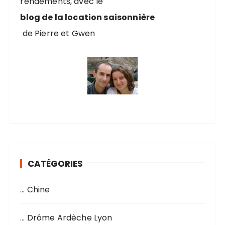
rendements, avec le
:
blog de la location saisonnière
de Pierre et Gwen
CATÉGORIES
… Chine
… Drôme Ardèche Lyon