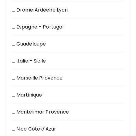
p
o
… Drôme Ardèche Lyon
u
r
… Espagne – Portugal
:
… Guadeloupe
… Italie – Sicile
… Marseille Provence
… Martinique
… Montélimar Provence
… Nice Côte d'Azur