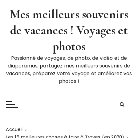
P
Mes meilleurs souvenirs
a
s
de vacances ! Voyages et
s
e
r
photos
a
u
Passionné de voyages, de photo, de vidéo et de
c
diaporamas, partagez mes meilleurs souvenirs de
o
vacances, préparez votre voyage et améliorez vos
n
photos !
t
e
n
u
Accueil
Les 15 meilleures choses à faire à Troyes (en 2020)