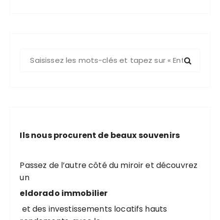
R
e
c
h
e
r
c
Ils nous procurent de beaux souvenirs
h
e
p
Passez de l’autre côté du miroir et découvrez
o
un
u
eldorado immobilier
r
et des investissements locatifs hauts