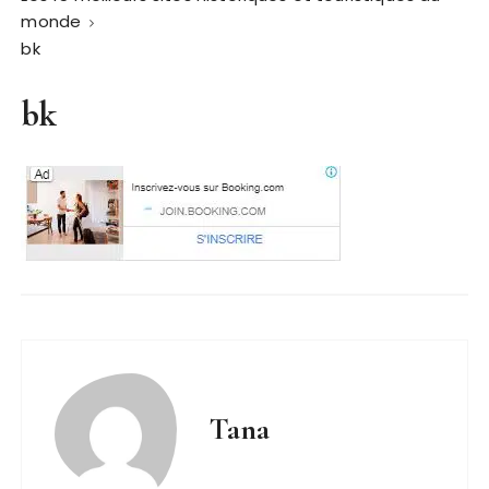
monde
bk
bk
Tana