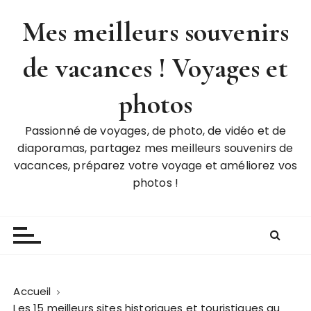
P
Mes meilleurs souvenirs
a
s
de vacances ! Voyages et
s
e
r
photos
a
u
Passionné de voyages, de photo, de vidéo et de
c
diaporamas, partagez mes meilleurs souvenirs de
o
vacances, préparez votre voyage et améliorez vos
n
photos !
t
e
n
u
Accueil
Les 15 meilleurs sites historiques et touristiques au