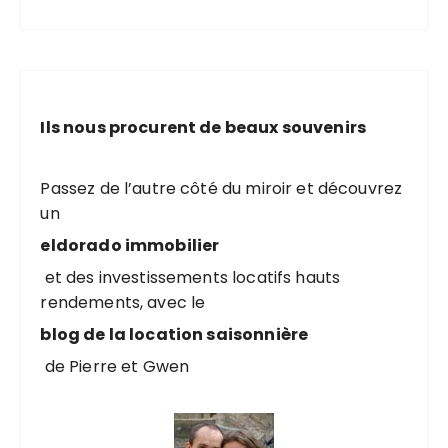
c
h
e
r
c
Ils nous procurent de beaux souvenirs
h
e
p
Passez de l’autre côté du miroir et découvrez
o
un
u
eldorado immobilier
r
et des investissements locatifs hauts
rendements, avec le
:
blog de la location saisonnière
de Pierre et Gwen