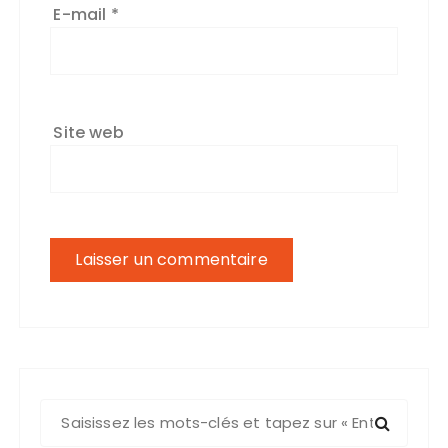
E-mail
*
Site web
R
e