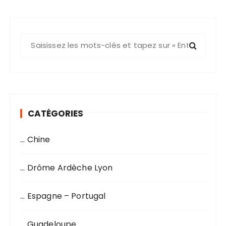
R
e
c
h
e
r
CATÉGORIES
c
h
… Chine
e
p
o
… Drôme Ardèche Lyon
u
r
… Espagne – Portugal
:
… Guadeloupe