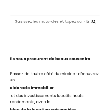
R
e
c
h
e
r
c
Ils nous procurent de beaux souvenirs
h
e
p
Passez de l’autre côté du miroir et découvrez
o
un
u
eldorado immobilier
r
et des investissements locatifs hauts
rendements, avec le
:
blog de la location saisonnière