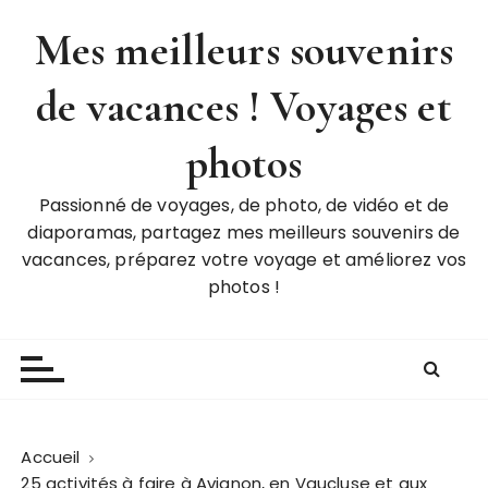
P
Mes meilleurs souvenirs
a
s
de vacances ! Voyages et
s
e
r
photos
a
u
Passionné de voyages, de photo, de vidéo et de
c
diaporamas, partagez mes meilleurs souvenirs de
o
vacances, préparez votre voyage et améliorez vos
n
photos !
t
e
n
u
Accueil
25 activités à faire à Avignon, en Vaucluse et aux