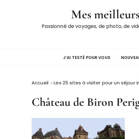
P
Mes meilleurs
a
s
Passionné de voyages, de photo, de vi
s
e
r
a
u
J’AI TESTÉ POUR VOUS
NOUVEAU
c
o
n
Accueil
Les 25 sites à visiter pour un séjour 
t
e
Château de Biron Peri
n
u