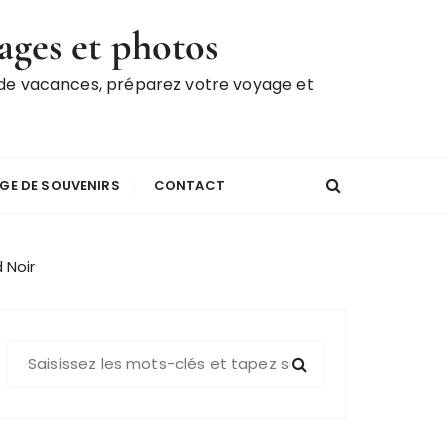
ages et photos
 de vacances, préparez votre voyage et
GE DE SOUVENIRS
CONTACT
 Noir
R
e
c
h