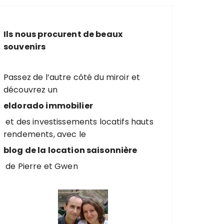
e
r
c
Ils nous procurent de beaux
h
souvenirs
e
p
o
Passez de l’autre côté du miroir et
u
découvrez un
r
eldorado immobilier
et des investissements locatifs hauts
:
rendements, avec le
blog de la location saisonnière
de Pierre et Gwen