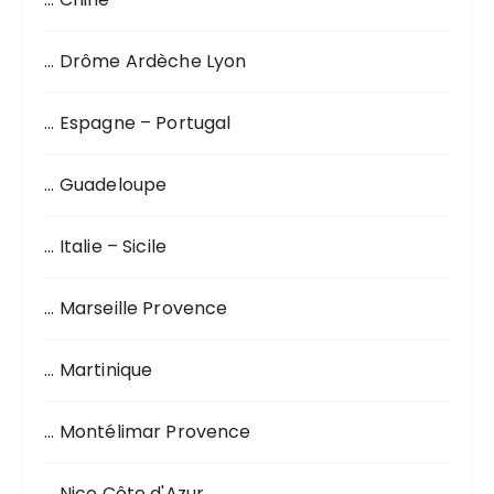
e
p
o
… Drôme Ardèche Lyon
u
r
… Espagne – Portugal
:
… Guadeloupe
… Italie – Sicile
… Marseille Provence
… Martinique
… Montélimar Provence
… Nice Côte d'Azur