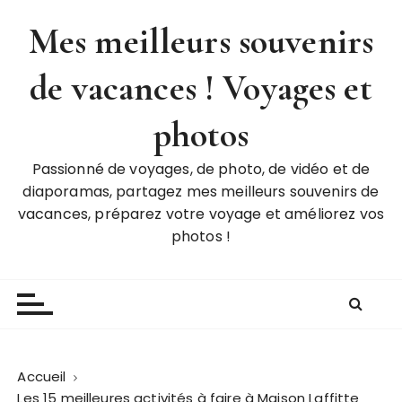
P
Mes meilleurs souvenirs
a
s
de vacances ! Voyages et
s
e
r
photos
a
u
Passionné de voyages, de photo, de vidéo et de
c
diaporamas, partagez mes meilleurs souvenirs de
o
vacances, préparez votre voyage et améliorez vos
n
photos !
t
e
n
u
Accueil
Les 15 meilleures activités à faire à Maison Laffitte