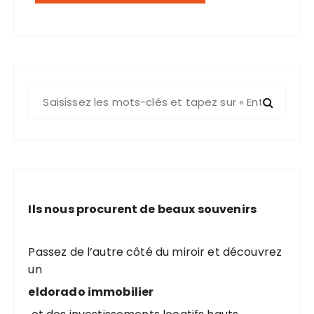
R
e
c
h
e
r
c
Ils nous procurent de beaux souvenirs
h
e
p
Passez de l’autre côté du miroir et découvrez
o
un
u
eldorado immobilier
r