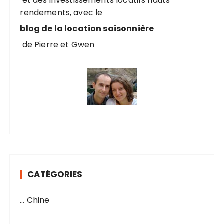
et des investissements locatifs hauts
rendements, avec le
:
blog de la location saisonnière
de Pierre et Gwen
CATÉGORIES
… Chine