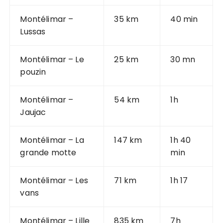
Montélimar –
35 km
40 min
Lussas
Montélimar – Le
25 km
30 mn
pouzin
Montélimar –
54 km
1h
Jaujac
Montélimar – La
147 km
1h 40
grande motte
min
Montélimar – Les
71 km
1h 17
vans
Montélimar – Lille
835 km
7h