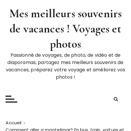
P
Mes meilleurs souvenirs
a
s
de vacances ! Voyages et
s
e
r
photos
a
u
Passionné de voyages, de photo, de vidéo et de
c
diaporamas, partagez mes meilleurs souvenirs de
o
vacances, préparez votre voyage et améliorez vos
n
photos !
t
e
n
u
Accueil
Comment aller a montelimar? En bus, train, voiture et