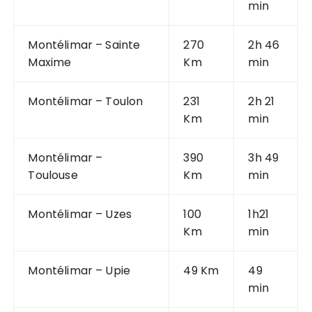
min
Montélimar – Sainte
270
2h 46
Maxime
Km
min
Montélimar – Toulon
231
2h 21
Km
min
Montélimar –
390
3h 49
Toulouse
Km
min
Montélimar – Uzes
100
1h21
Km
min
Montélimar – Upie
49 Km
49
min