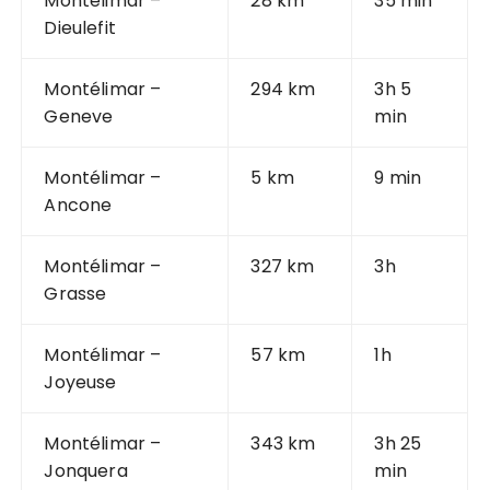
Montélimar –
28 km
35 min
Dieulefit
Montélimar –
294 km
3h 5
Geneve
min
Montélimar –
5 km
9 min
Ancone
Montélimar –
327 km
3h
Grasse
Montélimar –
57 km
1h
Joyeuse
Montélimar –
343 km
3h 25
Jonquera
min