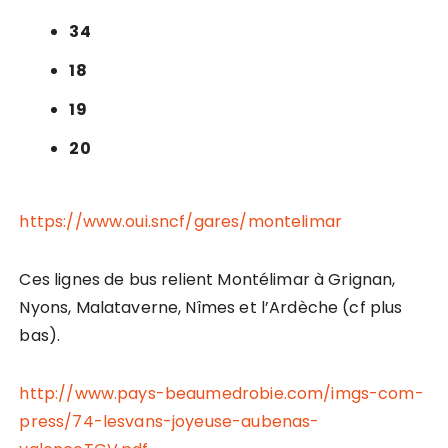
34
18
19
20
https://www.oui.sncf/gares/montelimar
Ces lignes de bus relient Montélimar à Grignan,
Nyons, Malataverne, Nîmes et l’Ardèche (cf plus
bas).
http://www.pays-beaumedrobie.com/imgs-com-
press/74-lesvans-joyeuse-aubenas-