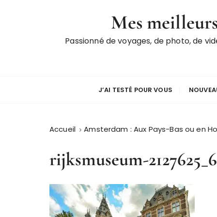
P
Mes meilleurs
a
s
Passionné de voyages, de photo, de vi
s
e
r
a
u
J’AI TESTÉ POUR VOUS
NOUVEAU
c
o
n
Accueil
Amsterdam : Aux Pays-Bas ou en Ho
t
e
rijksmuseum-2127625_
n
u