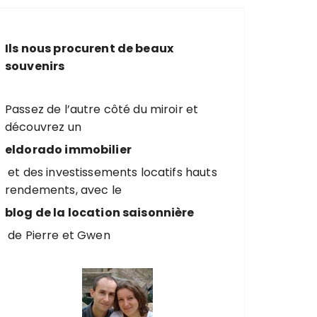
e
r
c
Ils nous procurent de beaux
h
souvenirs
e
p
o
Passez de l’autre côté du miroir et
u
découvrez un
r
eldorado immobilier
et des investissements locatifs hauts
:
rendements, avec le
blog de la location saisonnière
de Pierre et Gwen