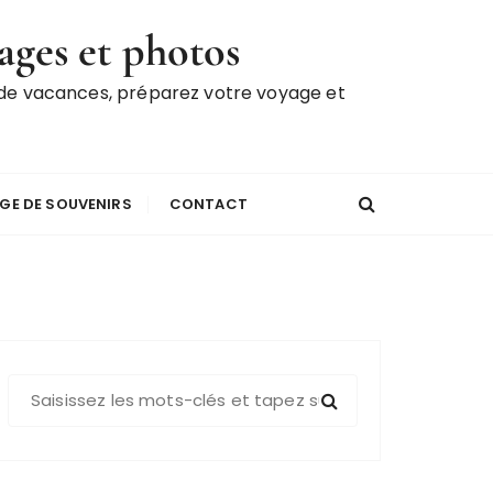
ages et photos
 de vacances, préparez votre voyage et
GE DE SOUVENIRS
CONTACT
R
e
c
h