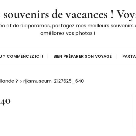
 souvenirs de vacances ! Voy
déo et de diaporamas, partagez mes meilleurs souvenirs
améliorez vos photos !
 ? COMMENCEZ ICI !
BIEN PRÉPARER SON VOYAGE
PARTA
llande ?
rijksmuseum-2127625_640
640