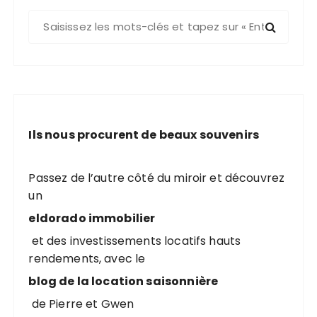
R
e
c
h
e
r
c
Ils nous procurent de beaux souvenirs
h
e
p
Passez de l’autre côté du miroir et découvrez
o
un
u
eldorado immobilier
r
et des investissements locatifs hauts
rendements, avec le
:
blog de la location saisonnière
de Pierre et Gwen