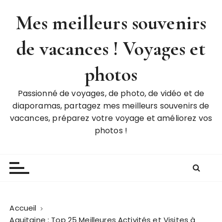
P
Mes meilleurs souvenirs
a
s
de vacances ! Voyages et
s
e
r
photos
a
u
Passionné de voyages, de photo, de vidéo et de
c
diaporamas, partagez mes meilleurs souvenirs de
o
vacances, préparez votre voyage et améliorez vos
n
photos !
t
e
n
u
Accueil
Aquitaine : Top 25 Meilleures Activités et Visites à