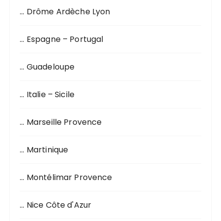
o
… Drôme Ardèche Lyon
u
r
… Espagne – Portugal
:
… Guadeloupe
… Italie – Sicile
… Marseille Provence
… Martinique
… Montélimar Provence
… Nice Côte d'Azur