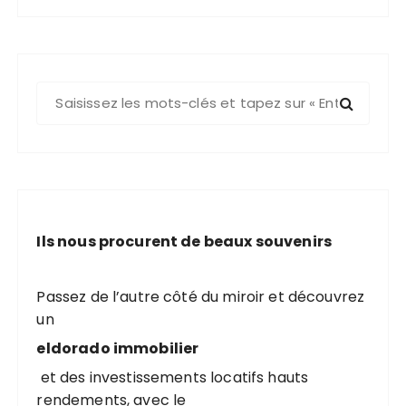
R
e
c
h
e
r
c
Ils nous procurent de beaux souvenirs
h
e
p
Passez de l’autre côté du miroir et découvrez
o
un
u
eldorado immobilier
r
et des investissements locatifs hauts
rendements, avec le