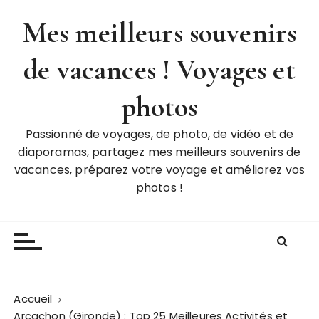
P
Mes meilleurs souvenirs
a
s
de vacances ! Voyages et
s
e
r
photos
a
u
Passionné de voyages, de photo, de vidéo et de
c
diaporamas, partagez mes meilleurs souvenirs de
o
vacances, préparez votre voyage et améliorez vos
n
photos !
t
e
n
u
Accueil
Arcachon (Gironde) : Top 25 Meilleures Activités et