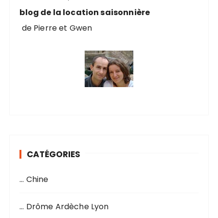
:
blog de la location saisonnière
de Pierre et Gwen
CATÉGORIES
… Chine
… Drôme Ardèche Lyon