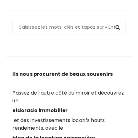
R
e
c
h
e
r
c
Ils nous procurent de beaux souvenirs
h
e
p
Passez de l’autre côté du miroir et découvrez
o
un
u
eldorado immobilier
r
et des investissements locatifs hauts
rendements, avec le
:
blog de la location saisonnière