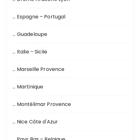
u
r
… Espagne – Portugal
:
… Guadeloupe
… Italie – Sicile
… Marseille Provence
… Martinique
… Montélimar Provence
… Nice Côte d'Azur
… Pays Bas – Belgique