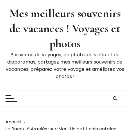
P
Mes meilleurs souvenirs
a
s
de vacances ! Voyages et
s
e
r
photos
a
u
Passionné de voyages, de photo, de vidéo et de
c
diaporamas, partagez mes meilleurs souvenirs de
o
vacances, préparez votre voyage et améliorez vos
n
photos !
t
e
n
u
Accueil
Le Racou à Argelès-sur-Mer : Un petit coin catalan