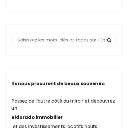
R
e
c
h
e
r
c
Ils nous procurent de beaux souvenirs
h
e
p
Passez de l’autre côté du miroir et découvrez
o
un
u
eldorado immobilier
r
et des investissements locatifs hauts