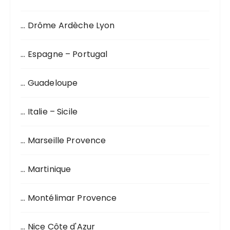
p
o
… Drôme Ardèche Lyon
u
r
… Espagne – Portugal
:
… Guadeloupe
… Italie – Sicile
… Marseille Provence
… Martinique
… Montélimar Provence
… Nice Côte d'Azur