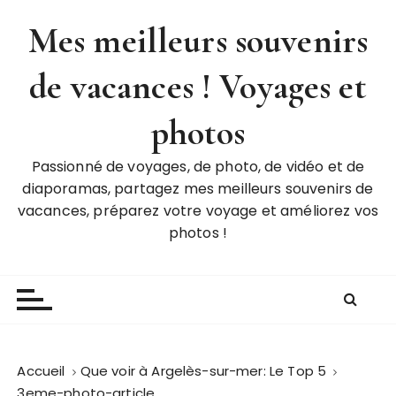
P
Mes meilleurs souvenirs
a
s
de vacances ! Voyages et
s
e
r
photos
a
u
Passionné de voyages, de photo, de vidéo et de
c
diaporamas, partagez mes meilleurs souvenirs de
o
vacances, préparez votre voyage et améliorez vos
n
photos !
t
e
n
u
Accueil
Que voir à Argelès-sur-mer: Le Top 5
3eme-photo-article