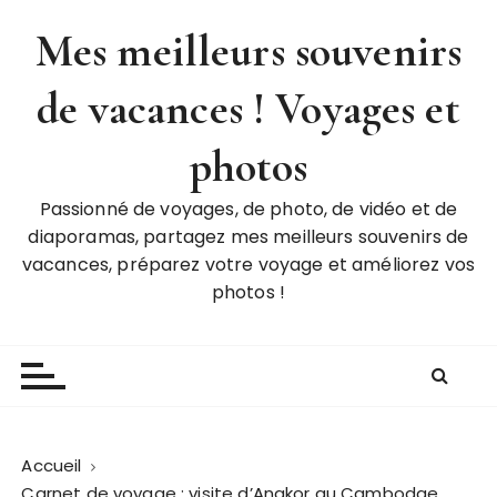
P
Mes meilleurs souvenirs
a
s
de vacances ! Voyages et
s
e
r
photos
a
u
Passionné de voyages, de photo, de vidéo et de
c
diaporamas, partagez mes meilleurs souvenirs de
o
vacances, préparez votre voyage et améliorez vos
n
photos !
t
e
n
u
Accueil
Carnet de voyage : visite d’Angkor au Cambodge