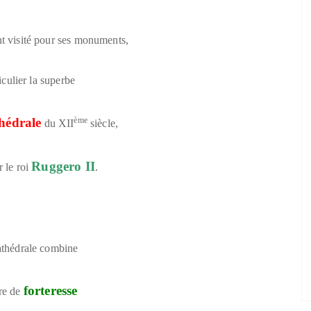
t visité pour ses monuments,
iculier la superbe
hédrale
ème
du XII
siècle,
Ruggero II
 le roi
.
athédrale combine
forteresse
re de