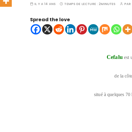
IL Y A 14 ANS
TEMPS DE LECTURE :
2MINUTES
PAR
Spread the love
Cefalu
est 
de la côt
situé à quelques 70 