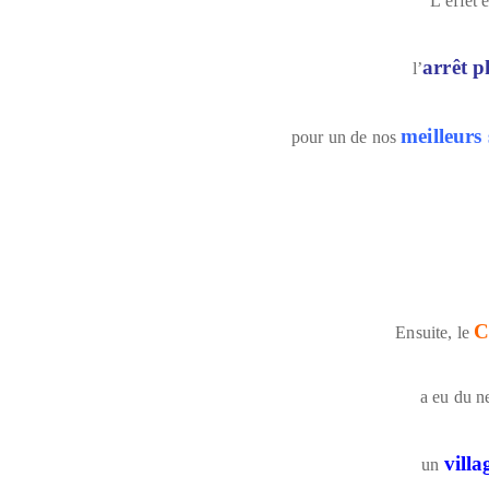
L’effet 
arrêt p
l’
meilleurs
pour un de nos
C
Ensuite, le
a eu du n
villa
un