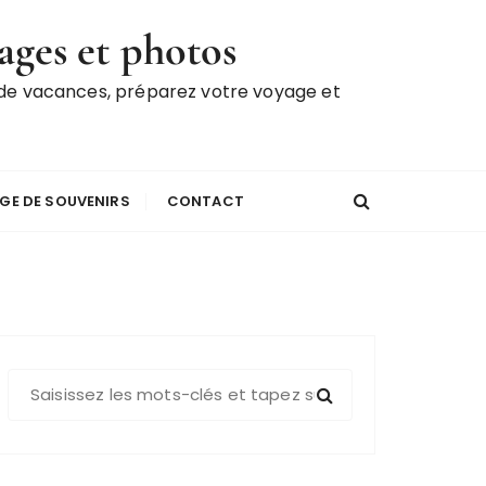
ages et photos
 de vacances, préparez votre voyage et
GE DE SOUVENIRS
CONTACT
R
e
c
h