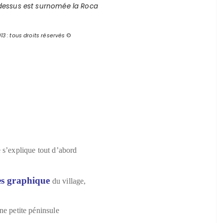
dessus est surnomée la Roca
13 : tous droits réservés
©
e s’explique tout d’abord
ès graphique
du village,
une petite péninsule