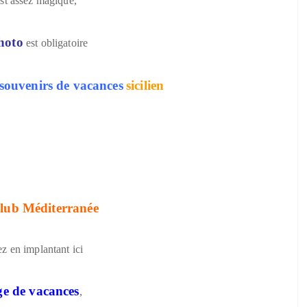
est assez magique,
hoto
est obligatoire
 souvenirs de vacances
sicilien
lub Méditerranée
ez en implantant ici
ge de vacances
,