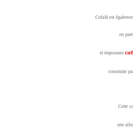
Cefalù est égalemen
en part
cat
et imposante
construite par
Cette c
une allu