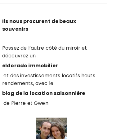
e
r
c
Ils nous procurent de beaux
h
souvenirs
e
p
o
Passez de l’autre côté du miroir et
u
découvrez un
r
eldorado immobilier
et des investissements locatifs hauts
:
rendements, avec le
blog de la location saisonnière
de Pierre et Gwen