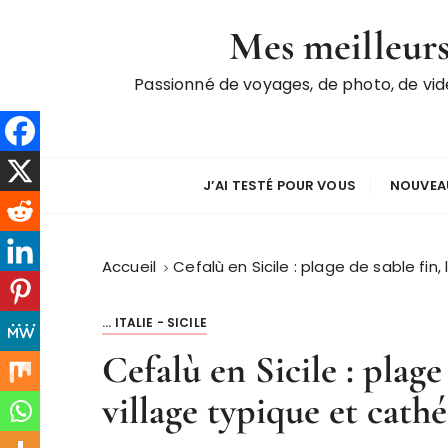
P
Mes meilleurs
a
s
Passionné de voyages, de photo, de vi
s
e
r
a
u
J’AI TESTÉ POUR VOUS
NOUVEAU
c
o
n
Accueil
Cefalù en Sicile : plage de sable fin
t
e
... ITALIE - SICILE
n
Cefalù en Sicile : plage
u
village typique et cath