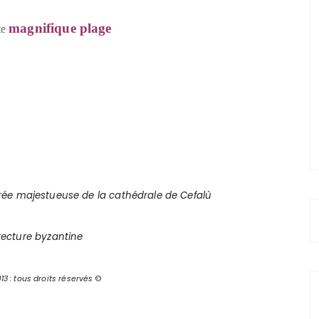
magnifique plage
te
trée majestueuse de la cathédrale de Cefalù
itecture byzantine
13 : tous droits réservés
©