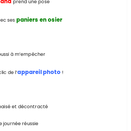
hand
prend une pose
paniers en osier
vec ses
 réussi à m’empêcher
appareil photo
ic de l’
!
 apaisé et décontracté
e journée réussie