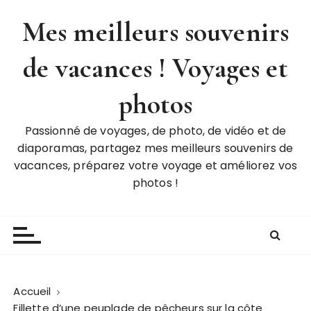
P
Mes meilleurs souvenirs
a
s
de vacances ! Voyages et
s
e
r
photos
a
u
Passionné de voyages, de photo, de vidéo et de
c
diaporamas, partagez mes meilleurs souvenirs de
o
vacances, préparez votre voyage et améliorez vos
n
photos !
t
e
n
u
Accueil
Fillette d’une peuplade de pêcheurs sur la côte