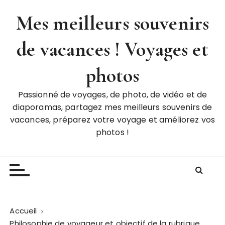
P
Mes meilleurs souvenirs
a
s
de vacances ! Voyages et
s
e
r
photos
a
u
Passionné de voyages, de photo, de vidéo et de
c
diaporamas, partagez mes meilleurs souvenirs de
o
vacances, préparez votre voyage et améliorez vos
n
photos !
t
e
n
u
Accueil
Philosophie de voyageur et objectif de la rubrique