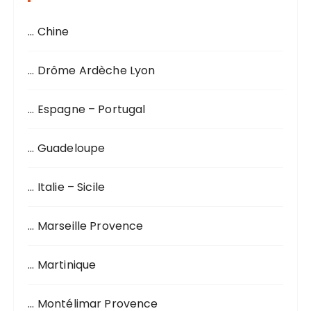
h
… Chine
e
p
o
… Drôme Ardèche Lyon
u
r
… Espagne – Portugal
:
… Guadeloupe
… Italie – Sicile
… Marseille Provence
… Martinique
… Montélimar Provence