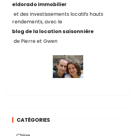
u
eldorado immobilier
r
et des investissements locatifs hauts
rendements, avec le
:
blog de la location saisonnière
de Pierre et Gwen
CATÉGORIES
… Chine