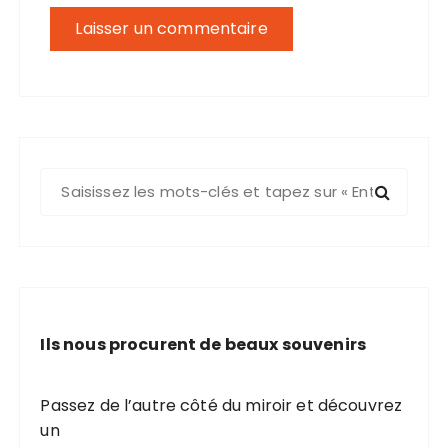
R
e
c
h
e
r
c
Ils nous procurent de beaux souvenirs
h
e
p
Passez de l’autre côté du miroir et découvrez
o
un