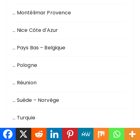
… Montélimar Provence
… Nice Côte d'Azur
… Pays Bas – Belgique
… Pologne
… Réunion
… Suède – Norvège
… Turquie
AMERIQUE DU SUD