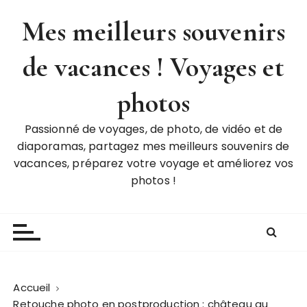
P
Mes meilleurs souvenirs
a
s
de vacances ! Voyages et
s
e
r
photos
a
u
Passionné de voyages, de photo, de vidéo et de
c
diaporamas, partagez mes meilleurs souvenirs de
o
vacances, préparez votre voyage et améliorez vos
n
photos !
t
e
n
u
Accueil
Retouche photo en postproduction : château au