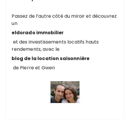
h
e
p
Passez de l’autre côté du miroir et découvrez
o
un
u
eldorado immobilier
r
et des investissements locatifs hauts
rendements, avec le
:
blog de la location saisonnière
de Pierre et Gwen