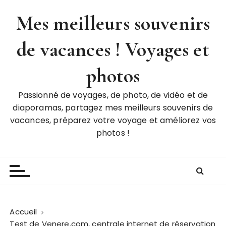
P
Mes meilleurs souvenirs
a
s
de vacances ! Voyages et
s
e
r
photos
a
u
Passionné de voyages, de photo, de vidéo et de
c
diaporamas, partagez mes meilleurs souvenirs de
o
vacances, préparez votre voyage et améliorez vos
n
photos !
t
e
n
u
Accueil
Test de Venere.com, centrale internet de réservation