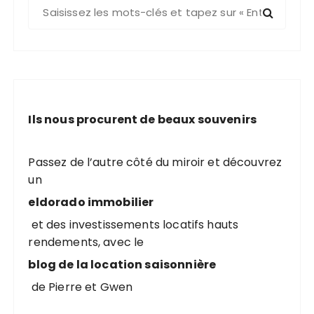
R
e
c
h
e
r
c
Ils nous procurent de beaux souvenirs
h
e
p
Passez de l’autre côté du miroir et découvrez
o
un
u
eldorado immobilier
r
et des investissements locatifs hauts
rendements, avec le
:
blog de la location saisonnière
de Pierre et Gwen