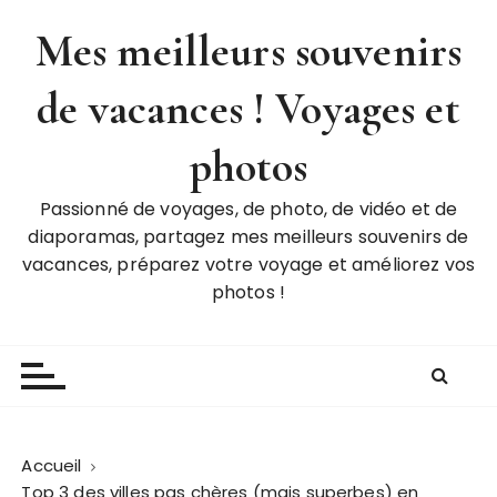
P
Mes meilleurs souvenirs
a
s
de vacances ! Voyages et
s
e
r
photos
a
u
Passionné de voyages, de photo, de vidéo et de
c
diaporamas, partagez mes meilleurs souvenirs de
o
vacances, préparez votre voyage et améliorez vos
n
photos !
t
e
n
u
Accueil
Top 3 des villes pas chères (mais superbes) en