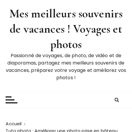
P
Mes meilleurs souvenirs
a
s
de vacances ! Voyages et
s
e
r
photos
a
u
Passionné de voyages, de photo, de vidéo et de
c
diaporamas, partagez mes meilleurs souvenirs de
o
vacances, préparez votre voyage et améliorez vos
n
photos !
t
e
n
u
Accueil
Tuto photo : Améliorer une photo prise en bâteau