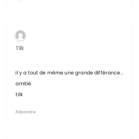
Tilk
il y a tout de même une grande différance…
amitié
tilk
Répondre