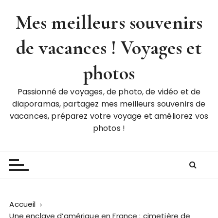
P
Mes meilleurs souvenirs
a
s
de vacances ! Voyages et
s
e
r
photos
a
u
Passionné de voyages, de photo, de vidéo et de
c
diaporamas, partagez mes meilleurs souvenirs de
o
vacances, préparez votre voyage et améliorez vos
n
photos !
t
e
n
u
Accueil
Une enclave d’amérique en France : cimetière de