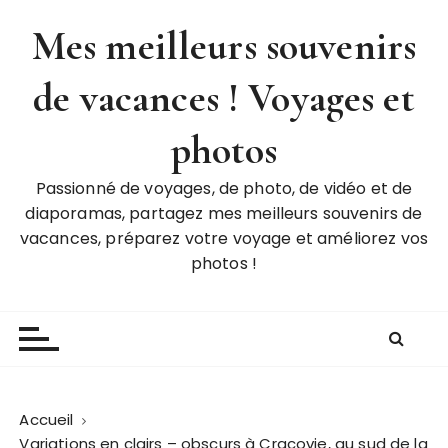
P
Mes meilleurs souvenirs
a
s
de vacances ! Voyages et
s
e
r
photos
a
u
Passionné de voyages, de photo, de vidéo et de
c
diaporamas, partagez mes meilleurs souvenirs de
o
vacances, préparez votre voyage et améliorez vos
n
photos !
t
e
n
u
Accueil
Variations en clairs – obscurs à Cracovie, au sud de la