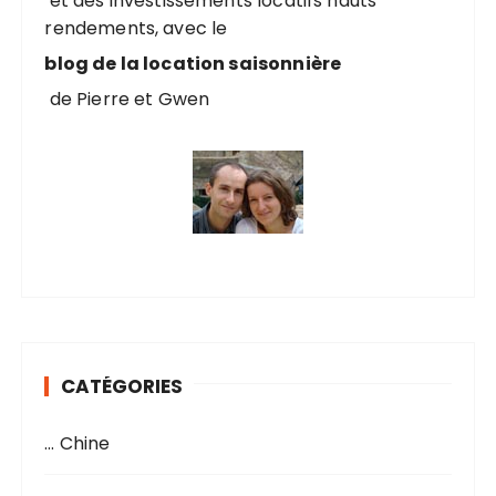
et des investissements locatifs hauts
rendements, avec le
:
blog de la location saisonnière
de Pierre et Gwen
CATÉGORIES
… Chine