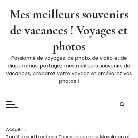
P
Mes meilleurs souvenirs
a
s
de vacances ! Voyages et
s
e
r
photos
a
u
Passionné de voyages, de photo, de vidéo et de
c
diaporamas, partagez mes meilleurs souvenirs de
o
vacances, préparez votre voyage et améliorez vos
n
photos !
t
e
n
u
Accueil
Top 8 des Attractions Touristiques pour Musulman et