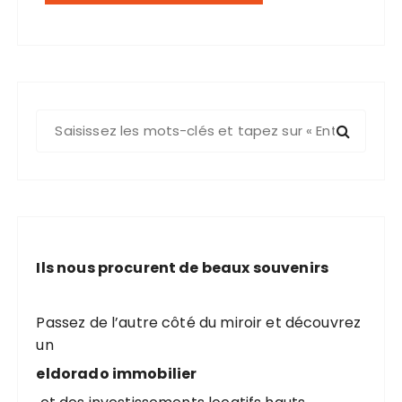
R
e
c
h
e
r
c
Ils nous procurent de beaux souvenirs
h
e
p
Passez de l’autre côté du miroir et découvrez
o
un
u
eldorado immobilier
r