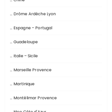
e
p
o
… Drôme Ardèche Lyon
u
r
… Espagne – Portugal
:
… Guadeloupe
… Italie – Sicile
… Marseille Provence
… Martinique
… Montélimar Provence
… Nice Côte d'Azur