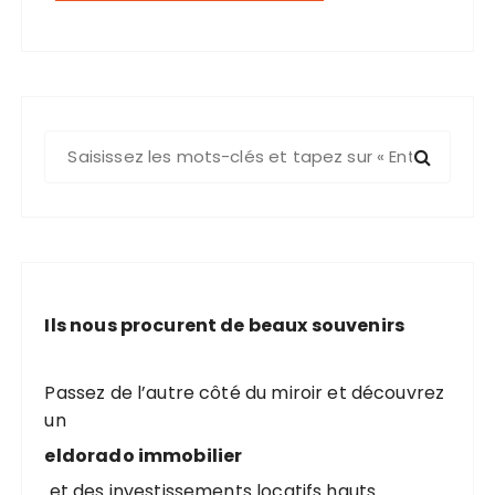
R
e
c
h
e
r
c
Ils nous procurent de beaux souvenirs
h
e
p
Passez de l’autre côté du miroir et découvrez
o
un
u
eldorado immobilier
r
et des investissements locatifs hauts