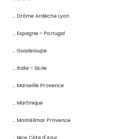
p
o
… Drôme Ardèche Lyon
u
r
… Espagne – Portugal
:
… Guadeloupe
… Italie – Sicile
… Marseille Provence
… Martinique
… Montélimar Provence
… Nice Côte d'Azur