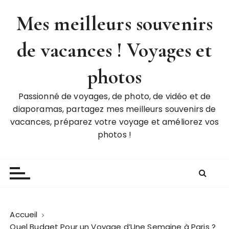
P
Mes meilleurs souvenirs
a
s
de vacances ! Voyages et
s
e
r
photos
a
u
Passionné de voyages, de photo, de vidéo et de
c
diaporamas, partagez mes meilleurs souvenirs de
o
vacances, préparez votre voyage et améliorez vos
n
photos !
t
e
n
u
Accueil
Quel Budget Pour un Voyage d’Une Semaine à Paris ?