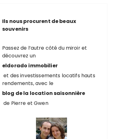
e
r
c
Ils nous procurent de beaux
h
souvenirs
e
p
o
Passez de l’autre côté du miroir et
u
découvrez un
r
eldorado immobilier
et des investissements locatifs hauts
:
rendements, avec le
blog de la location saisonnière
de Pierre et Gwen