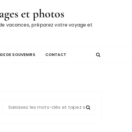
ages et photos
 de vacances, préparez votre voyage et
GE DE SOUVENIRS
CONTACT
R
e
c
h