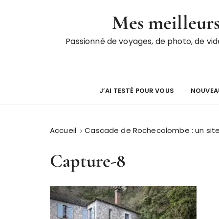
P
Mes meilleurs
a
s
Passionné de voyages, de photo, de vi
s
e
r
a
u
J’AI TESTÉ POUR VOUS
NOUVEAU
c
o
n
Accueil
Cascade de Rochecolombe : un site
t
e
Capture-8
n
u