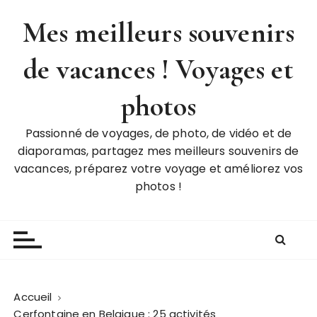
P
Mes meilleurs souvenirs
a
s
de vacances ! Voyages et
s
e
r
photos
a
u
Passionné de voyages, de photo, de vidéo et de
c
diaporamas, partagez mes meilleurs souvenirs de
o
vacances, préparez votre voyage et améliorez vos
n
photos !
t
e
n
u
Accueil
Cerfontaine en Belgique : 25 activités