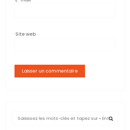
Site web
R
e
c