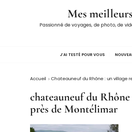
P
Mes meilleurs
a
s
Passionné de voyages, de photo, de vi
s
e
r
a
u
J’AI TESTÉ POUR VOUS
NOUVEAU
c
o
n
Accueil
Chateauneuf du Rhône : un village 
t
e
chateauneuf du Rhône 
n
près de Montélimar
u