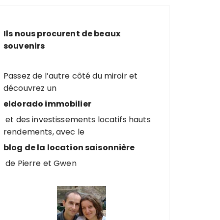
e
r
c
Ils nous procurent de beaux
h
souvenirs
e
p
o
Passez de l’autre côté du miroir et
u
découvrez un
r
eldorado immobilier
et des investissements locatifs hauts
:
rendements, avec le
blog de la location saisonnière
de Pierre et Gwen