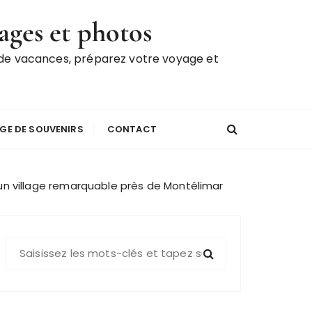
ages et photos
 de vacances, préparez votre voyage et
GE DE SOUVENIRS
CONTACT
un village remarquable près de Montélimar
R
e
c
h